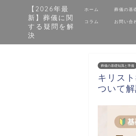
【2026年最
ホーム
葬儀の基
新】葬儀に関
コラム
お問い合
する疑問を解
決
葬儀の基礎知識と準備
キリスト
ついて解