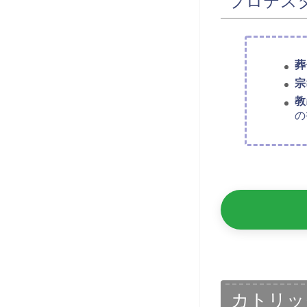
プロテス
葬
宗
教
の
カトリッ