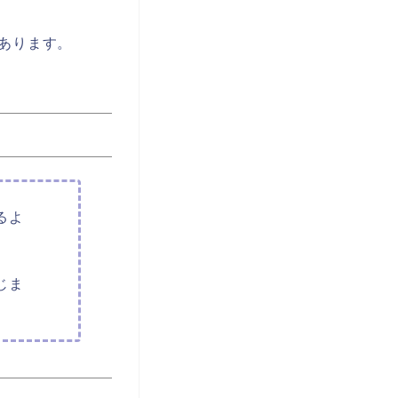
あります。
るよ
じま