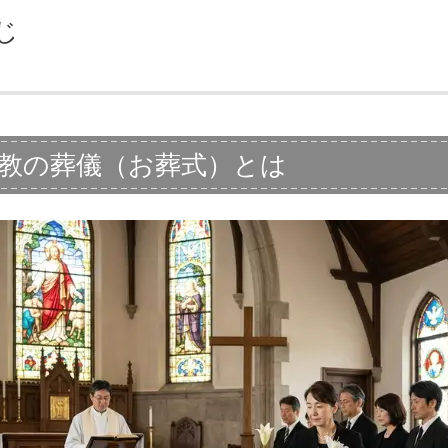
じ
教の葬儀（お葬式）とは