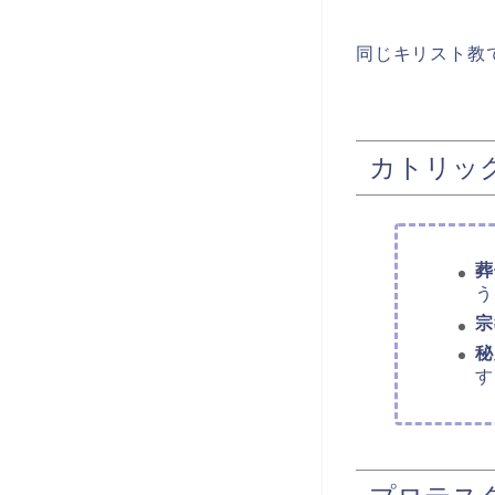
同じキリスト教
カトリッ
葬
う
宗
秘
す