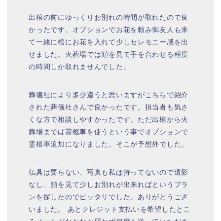
出棺の前にゆっくりお別れの時間が取れたので良
かったです。オプションでお花を頼み御友人も来
て一緒に棺にお花を入れて少しセレモニー感を出
せました。火葬場では顔を見て手を合わせる程度
の時間しか取れませんでした。
葬儀社により多少違うと思いますがこちらで紹介
された葬儀社さんで良かったです。担当者も気さ
くな方で相談しやすかったです。ただ出棺から火
葬場までは霊柩車を使うという事でオプションで
霊柩車追加になりました。そこが予想外でした。
仏具は要らない、写真も私は持ってないので遺影
なし、顔を見て少しお別れが出来ればというプラ
ンを探したのでピッタリでした。ありがとうござ
いました。 あとクレジット支払いを希望したとこ