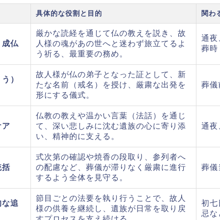
具体的な役割と目的
関わ
厳かな読経を通じて仏の教えを説き、故
通夜
・成仏
人様の魂があの世へと迷わず旅立てるよ
葬時
う祈る、最重要の務め。
故人様が仏の弟子となった証として、新
ょう）
たな名前（戒名）を授け、厳粛な出発を
葬儀
形にする儀式。
仏教の教えや温かい言葉（法話）を通じ
ケア
て、深い悲しみに沈む遺族の心に寄り添
通夜
い、精神的に支える。
式次第の確認や焼香の段取り、参列者へ
統括
の配慮など、葬儀が滞りなく厳粛に進行
葬儀
するよう全体を見守る。
節目ごとの法要を執り行うことで、故人
的な追
初七
様の供養を継続し、遺族が日常を取り戻
忌な
すプロセスを支え続ける。