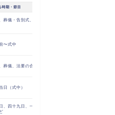
る時期・節目
、葬儀・告別式、火
前〜式中
、葬儀、法要の合間
当日（式中）
日、四十九日、一周
ど