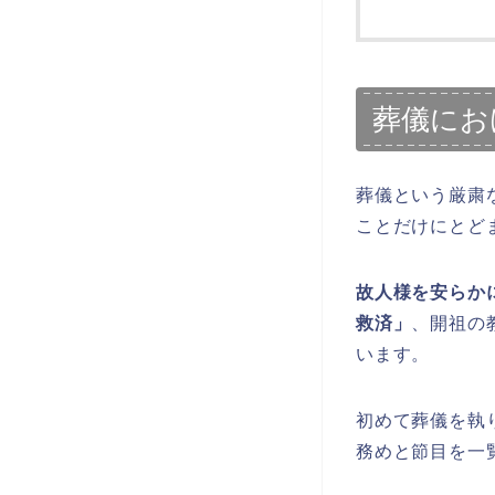
葬儀にお
葬儀という厳粛
ことだけにとど
故人様を安らか
救済」
、開祖の
います。
初めて葬儀を執
務めと節目を一