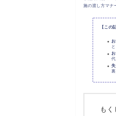
施の渡し方マナ
【この
お
と
お
代
失
裏
もく