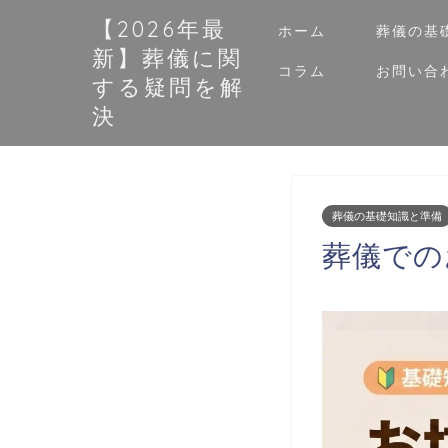
【2026年最
ホーム
葬儀の基
新】葬儀に関
コラム
お問い合
する疑問を解
決
葬儀の基礎知識と準備
葬儀での