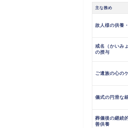
主な務め
故人様の供養
戒名（かいみ
の授与
ご遺族の心の
儀式の円滑な
葬儀後の継続
善供養