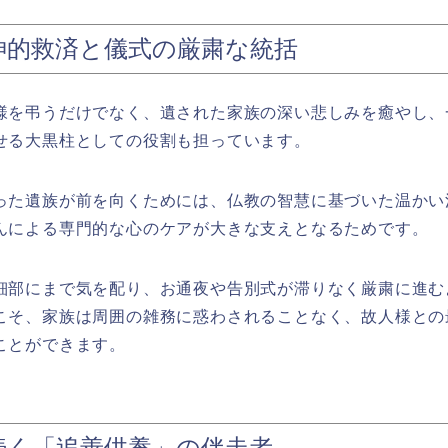
神的救済と儀式の厳粛な統括
様を弔うだけでなく、遺された家族の深い悲しみを癒やし、
せる大黒柱としての役割も担っています。
った遺族が前を向くためには、仏教の智慧に基づいた温かい
んによる専門的な心のケアが大きな支えとなるためです。
細部にまで気を配り、お通夜や告別式が滞りなく厳粛に進む
こそ、家族は周囲の雑務に惑わされることなく、故人様との
ことができます。
続く「追善供養」の伴走者