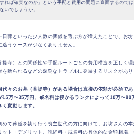
すれば確実なのか」という手配と費用の問題に直面するのでは
ないでしょうか。
一日葬といった少人数の葬儀を選ぶ方が増えたことで、お坊
に迷うケースが少なくありません。
菩提寺）との関係性や手配ルートごとの費用構造を正しく理
骨を断られるなどの深刻なトラブルに発展するリスクがあり
祖代々のお墓（菩提寺）がある場合は直接の依頼が必須であ
15万〜35万円、戒名料は授かるランクによって10万〜8
きく変動します。
初めて葬儀を執り行う喪主世代の方に向けて、お坊さんの本
リット・デメリット、読経料・戒名料の具体的な金額相場、