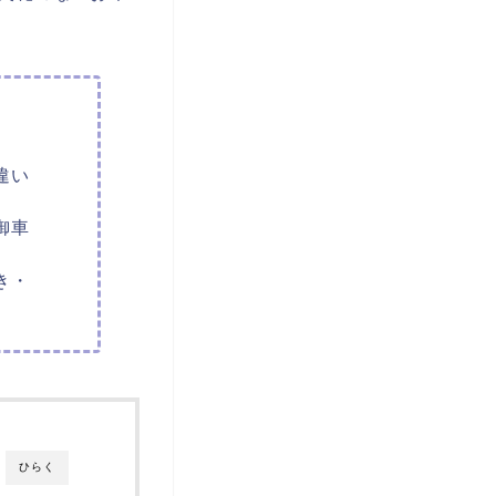
違い
御車
き・
ひらく